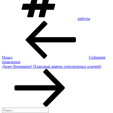
работы
Навигация
Предыдущая
запись:
по
записям
Назад
Собрание
правления
Следующая
Далее
Внимание! Плановая замена электронных ключей!
запись
Искать: